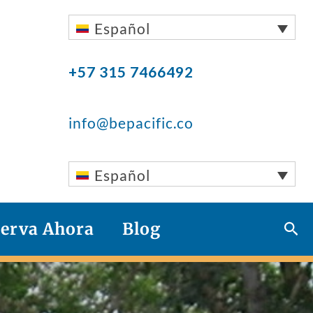
Español
+57 315 7466492
info@bepacific.co
Español
Bus
erva Ahora
Blog