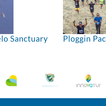
elo Sanctuary
Ploggin Pac