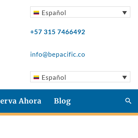
Español
+57 315 7466492
info@bepacific.co
Español
Bus
erva Ahora
Blog