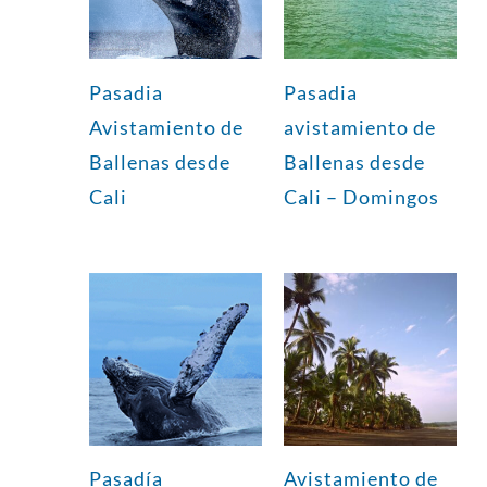
Pasadia
Pasadia
Avistamiento de
avistamiento de
Ballenas desde
Ballenas desde
Cali
Cali – Domingos
Pasadía
Avistamiento de